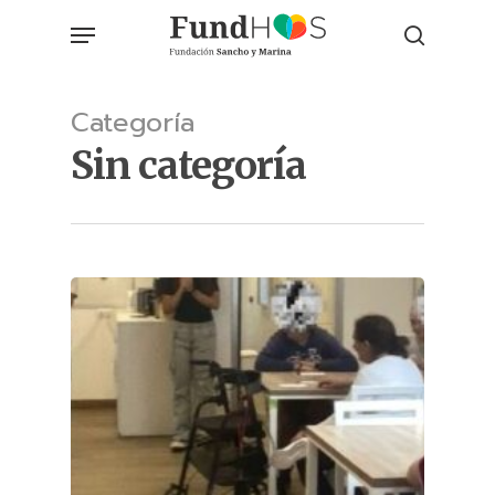
Skip
Menu
to
search
main
content
Categoría
Sin categoría