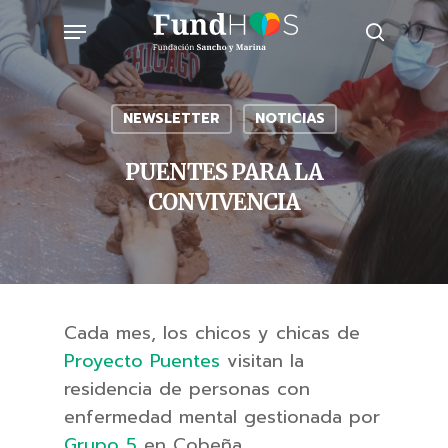
Skip
Menu
to
search
main
content
NEWSLETTER
NOTICIAS
PUENTES PARA LA
CONVIVENCIA
Cada mes, los chicos y chicas de
Proyecto Puentes
visitan la
residencia de personas con
enfermedad mental gestionada por
Grupo 5
en Cobeña.