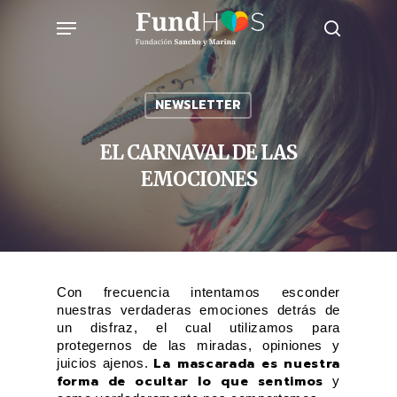
Skip
Menu
to
search
main
content
NEWSLETTER
EL CARNAVAL DE LAS
EMOCIONES
Con frecuencia intentamos esconder
nuestras verdaderas emociones detrás de
un disfraz, el cual utilizamos para
protegernos de las miradas, opiniones y
La mascarada es nuestra
juicios ajenos.
forma de ocultar lo que sentimos
y