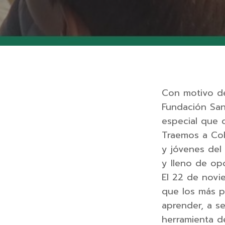
Con motivo del
Fundación San
especial que c
Traemos a Cob
y jóvenes del
y lleno de op
El 22 de novi
que los más p
aprender, a s
herramienta de