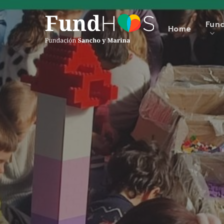
Skip
to
Fun
Home
main
content