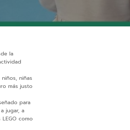
sde la
ctividad
 niños, niñas
uro más justo
iseñado para
 jugar, a
zas LEGO como