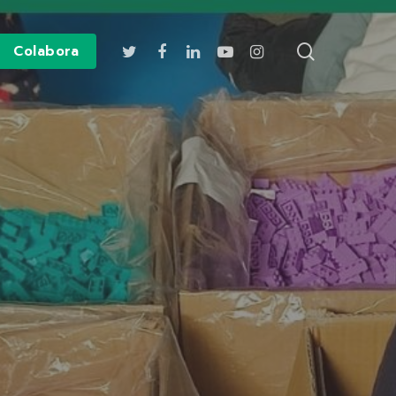
search
twitter
facebook
linkedin
youtube
instagram
Colabora