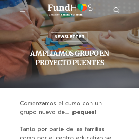
Skip
Menu
to
search
main
content
NEWSLETTER
AMPLIAMOS GRUPO EN
PROYECTO PUENTES
Comenzamos el curso con un
grupo nuevo de….
¡peques!
Tanto por parte de las familias
como por el centro educativo se